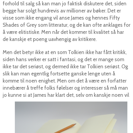
forhold til salg så kan man jo faktisk diskutere det, siden
begge har solgt hundrevis av millioner av bøker. Det er
visse som ikke engang vil anse James og hennes Fifty
Shades of Grey som litteratur, og de kan ofte anklages for
å være elitistiske. Men når det kommer til kvalitet så har
de kanskje et poeng uavhengig av kritikere.
Men det betyr ikke at en som Tolkien ikke har fått kritikk,
siden hans verker er satt i fantasi, og det er mange som
ikke tar det seriøst, og dermed ikke tar Tolkien seriøst. Og
slik kan man egentlig fortsette ganske lenge uten å
komme til noen enighet. Men om det å være en forfatter
innebærer å treffe folks følelser og interesser så må man
jo kunne si at James har kla
rt det, selv om kanskje noen vil