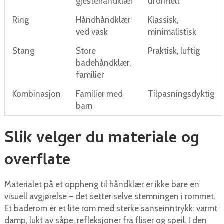
gjestehåndklær
uformelt
Ring
Håndhåndklær
Klassisk,
ved vask
minimalistisk
Stang
Store
Praktisk, luftig
badehåndklær,
familier
Kombinasjon
Familier med
Tilpasningsdyktig
barn
Slik velger du materiale og
overflate
Materialet på et oppheng til håndklær er ikke bare en
visuell avgjørelse – det setter selve stemningen i rommet.
Et baderom er et lite rom med sterke sanseinntrykk: varmt
damp, lukt av såpe, refleksjoner fra fliser og speil. I den