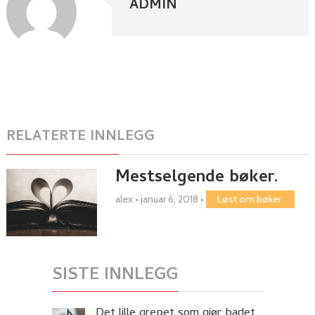
ADMIN
RELATERTE INNLEGG
Mestselgende bøker.
alex
•
januar 6, 2018
•
Løst om bøker.
SISTE INNLEGG
Det lille grepet som gjør badet