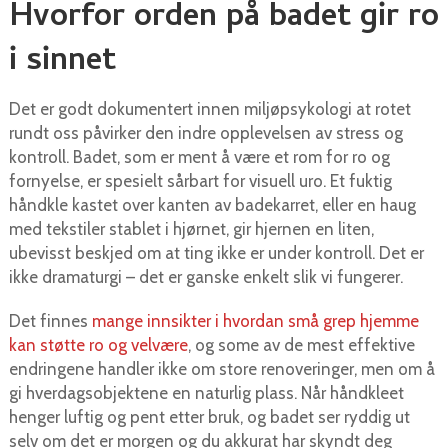
Hvorfor orden på badet gir ro
i sinnet
Det er godt dokumentert innen miljøpsykologi at rotet
rundt oss påvirker den indre opplevelsen av stress og
kontroll. Badet, som er ment å være et rom for ro og
fornyelse, er spesielt sårbart for visuell uro. Et fuktig
håndkle kastet over kanten av badekarret, eller en haug
med tekstiler stablet i hjørnet, gir hjernen en liten,
ubevisst beskjed om at ting ikke er under kontroll. Det er
ikke dramaturgi – det er ganske enkelt slik vi fungerer.
Det finnes
mange innsikter i hvordan små grep hjemme
kan støtte ro og velvære
, og some av de mest effektive
endringene handler ikke om store renoveringer, men om å
gi hverdagsobjektene en naturlig plass. Når håndkleet
henger luftig og pent etter bruk, og badet ser ryddig ut
selv om det er morgen og du akkurat har skyndt deg