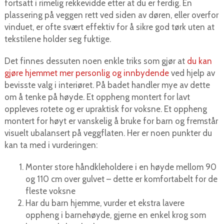
fortsatt i rimelig rekkevidde etter at du er ferdig. En
plassering på veggen rett ved siden av døren, eller overfor
vinduet, er ofte svært effektiv for å sikre god tørk uten at
tekstilene holder seg fuktige.
Det finnes dessuten noen enkle triks som gjør at
du kan
gjøre hjemmet mer personlig og innbydende
ved hjelp av
bevisste valg i interiøret. På badet handler mye av dette
om å tenke på høyde. Et oppheng montert for lavt
oppleves rotete og er upraktisk for voksne. Et oppheng
montert for høyt er vanskelig å bruke for barn og fremstår
visuelt ubalansert på veggflaten. Her er noen punkter du
kan ta med i vurderingen:
Monter store håndkleholdere i en høyde mellom 90
og 110 cm over gulvet – dette er komfortabelt for de
fleste voksne
Har du barn hjemme, vurder et ekstra lavere
oppheng i barnehøyde, gjerne en enkel krog som