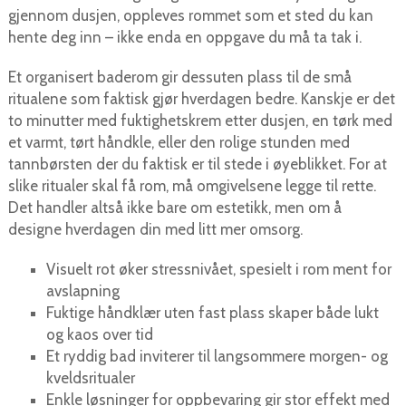
gjennom dusjen, oppleves rommet som et sted du kan
hente deg inn – ikke enda en oppgave du må ta tak i.
Et organisert baderom gir dessuten plass til de små
ritualene som faktisk gjør hverdagen bedre. Kanskje er det
to minutter med fuktighetskrem etter dusjen, en tørk med
et varmt, tørt håndkle, eller den rolige stunden med
tannbørsten der du faktisk er til stede i øyeblikket. For at
slike ritualer skal få rom, må omgivelsene legge til rette.
Det handler altså ikke bare om estetikk, men om å
designe hverdagen din med litt mer omsorg.
Visuelt rot øker stressnivået, spesielt i rom ment for
avslapning
Fuktige håndklær uten fast plass skaper både lukt
og kaos over tid
Et ryddig bad inviterer til langsommere morgen- og
kveldsritualer
Enkle løsninger for oppbevaring gir stor effekt med