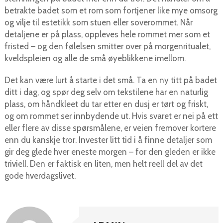
betrakte badet som et rom som fortjener like mye omsorg
og vilje til estetikk som stuen eller soverommet. Når
detaljene er på plass, oppleves hele rommet mer som et
fristed – og den følelsen smitter over på morgenritualet,
kveldspleien og alle de små øyeblikkene imellom.
Det kan være lurt å starte i det små. Ta en ny titt på badet
ditt i dag, og spør deg selv om tekstilene har en naturlig
plass, om håndkleet du tar etter en dusj er tørt og friskt,
og om rommet ser innbydende ut. Hvis svaret er nei på ett
eller flere av disse spørsmålene, er veien fremover kortere
enn du kanskje tror. Invester litt tid i å finne detaljer som
gir deg glede hver eneste morgen – for den gleden er ikke
triviell. Den er faktisk en liten, men helt reell del av det
gode hverdagslivet.