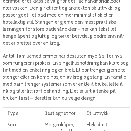
derimot, er et klassisk valg for det lille håndhåndkledet
nær vasken. Den gir et rent og arkitektonisk uttrykk, og
passer godt i et bad med en mer minimalistisk eller
hotellaktig stil. Stangen er gjerne den mest praktiske
løsningen for store badehåndklær – her kan tekstilet
henge åpent og luftig, og tørker betydelig bedre enn når
det er brettet over en krog.
Antall familiemedlemmer har dessuten mye å si for hva
som fungerer i praksis. En singelhusholdning kan klare seg
fint med en enkel ring og en krok. Et par trenger gjerne to
stenger eller en kombinasjon av krog og stang. En familie
med barn trenger systemer som er enkle å bruke, lette å
nå og tåler litt røff behandling. Det er lurt å tenke på
bruken først – deretter kan du velge design.
Type
Best egnet for
Stiluttrykk
Krok
Morgenkåper,
Fleksibelt,