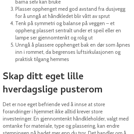
barna selv kan bruke
Plasser opphenget med god avstand fra dusjvegg
for å unngå at håndkledet blir vått av sprut
Tenk på symmetri og balanse på veggen – et
oppheng plassert sentralt under et speil eller en
lampe ser gjennomtenkt og rolig ut
Unngå å plassere opphenget bak en dør som åpnes
inn i rommet, da begrenses luftsirkulasjonen og
praktisk tilgang hemmes
Skap ditt eget lille
hverdagslige pusterom
Det er noe eget befriende ved å innse at store
forandringer i hjemmet ikke alltid krever store
investeringer. En gjennomtenkt håndkleholder, valgt med
omtanke for materiale, type og plassering, kan endre
stemningen på badet mer enn du tror. Det handler om å