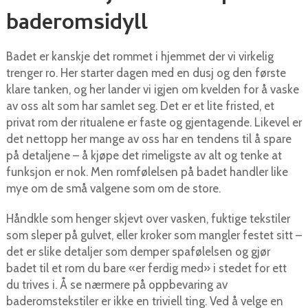
baderomsidyll
Badet er kanskje det rommet i hjemmet der vi virkelig
trenger ro. Her starter dagen med en dusj og den første
klare tanken, og her lander vi igjen om kvelden for å vaske
av oss alt som har samlet seg. Det er et lite fristed, et
privat rom der ritualene er faste og gjentagende. Likevel er
det nettopp her mange av oss har en tendens til å spare
på detaljene – å kjøpe det rimeligste av alt og tenke at
funksjon er nok. Men romfølelsen på badet handler like
mye om de små valgene som om de store.
Håndkle som henger skjevt over vasken, fuktige tekstiler
som sleper på gulvet, eller kroker som mangler festet sitt –
det er slike detaljer som demper spafølelsen og gjør
badet til et rom du bare «er ferdig med» i stedet for ett
du trives i. Å se nærmere på oppbevaring av
baderomstekstiler er ikke en triviell ting. Ved å velge en